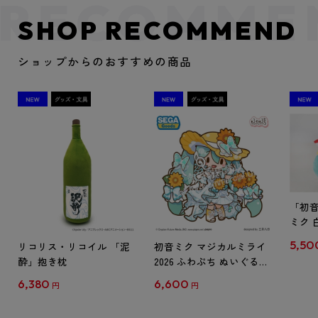
SHOP RECOMMEND
ショップからのおすすめの商品
「初
ミク 
ンダード
5,50
リコリス・リコイル 「泥
初音ミク マジカルミライ
酔」抱き枕
2026 ふわぷち ぬいぐるみ
L
6,380
6,600
円
円