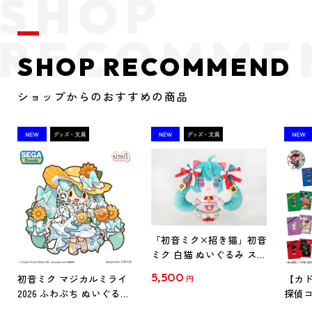
SHOP RECOMMEND
ショップからのおすすめの商品
「初音ミク×招き猫」初音
ミク 白猫 ぬいぐるみ スタ
ンダード Art by らっす
5,500
初音ミク マジカルミライ
【カド
円
2026 ふわぷち ぬいぐるみ
探偵コ
L
探偵コ