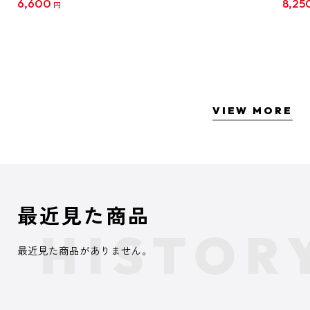
6,600
8,25
円
クリア
【1B
VIEW MORE
最近見た商品
最近見た商品がありません。