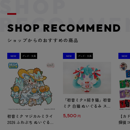
SHOP RECOMMEND
ショップからのおすすめの商品
「初音ミク×招き猫」初音
ミク 白猫 ぬいぐるみ スタ
ンダード Art by らっす
5,500
初音ミク マジカルミライ
【カド
円
2026 ふわぷち ぬいぐるみ
探偵コ
L
探偵コ