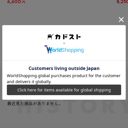
6,600
8,25
円
クリア
【1B
VIEW MORE
最近見た商品
最近見た商品がありません。