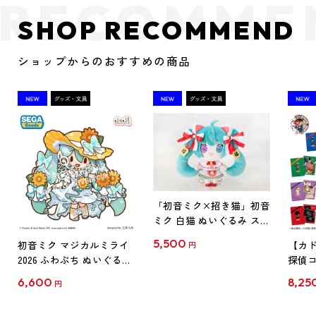
SHOP RECOMMEND
ショップからのおすすめの商品
「初音ミク×招き猫」初音
ミク 白猫 ぬいぐるみ スタ
ンダード Art by らっす
5,500
初音ミク マジカルミライ
【カド
円
2026 ふわぷち ぬいぐるみ
探偵コ
L
探偵コ
6,600
8,25
円
クリア
【1B