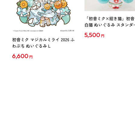
「初音ミク×招き猫」初音
白猫 ぬいぐるみ スタンダ
Art by らっす
5,500
円
初音ミク マジカルミライ 2026 ふ
わぷち ぬいぐるみ L
6,600
円