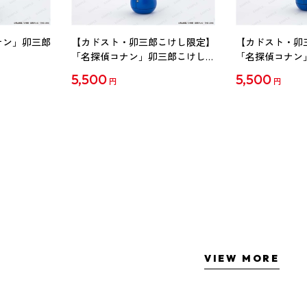
ナン」卯三郎
【カドスト・卯三郎こけし限定】
【カドスト・卯
「名探偵コナン」卯三郎こけし
「名探偵コナン
工藤新一
毛利蘭
5,500
5,500
円
円
VIEW MORE