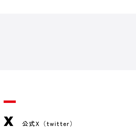
X
公式X（twitter）