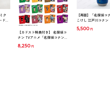
ミク
【再販】「名探偵コ
ード
こけし 江戸川コナン
5,500
円
【カドスト特典付き】 名探偵コ
ナン TVアニメ「名探偵コナン」
30周年記念クリアファイル Vol.2
8,250
円
【1BOX】