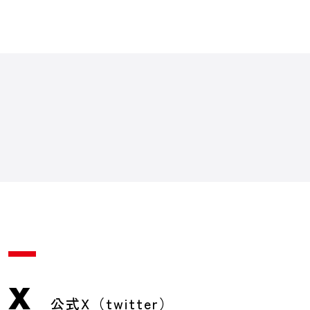
X
公式X（twitter）