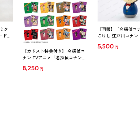
ミク
【再販】「名探偵コ
ード
こけし 江戸川コナン
5,500
円
【カドスト特典付き】 名探偵コ
ナン TVアニメ「名探偵コナン」
30周年記念クリアファイル Vol.2
8,250
円
【1BOX】