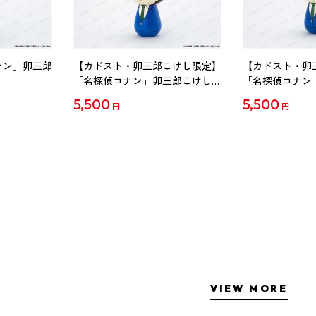
ナン」卯三郎
【カドスト・卯三郎こけし限定】
【カドスト・卯
「名探偵コナン」卯三郎こけし
「名探偵コナン
工藤新一
毛利蘭
5,500
5,500
円
円
VIEW MORE