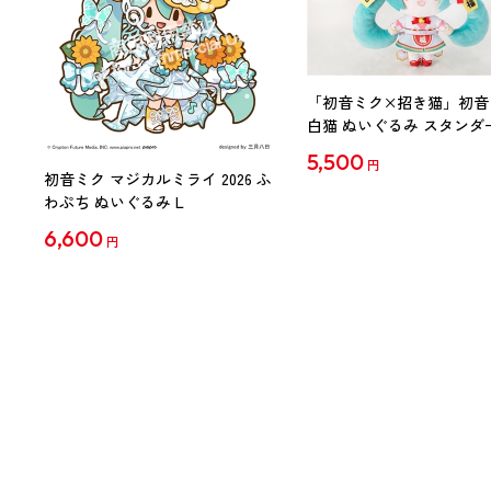
「初音ミク×招き猫」初音
白猫 ぬいぐるみ スタンダ
Art by らっす
5,500
円
初音ミク マジカルミライ 2026 ふ
わぷち ぬいぐるみ L
6,600
円