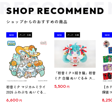
SHOP RECOMMEND
ショップからのおすすめの商品
「初音ミク×招き猫」初音
ミク 白猫 ぬいぐるみ スタ
ンダード Art by らっす
5,500
初音ミク マジカルミライ
【カド
円
2026 ふわぷち ぬいぐるみ
探偵コ
L
探偵コ
6,600
8,25
円
クリア
【1B