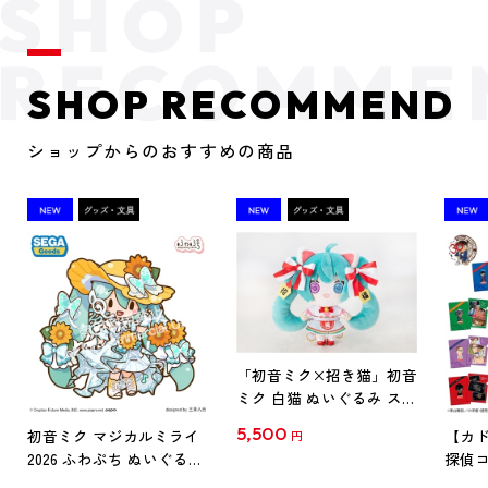
SHOP RECOMMEND
ショップからのおすすめの商品
「初音ミク×招き猫」初音
ミク 白猫 ぬいぐるみ スタ
ンダード Art by らっす
5,500
初音ミク マジカルミライ
【カド
円
2026 ふわぷち ぬいぐるみ
探偵コ
L
探偵コ