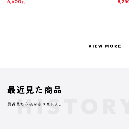
6,600
8,25
円
クリア
【1B
VIEW MORE
最近見た商品
最近見た商品がありません。