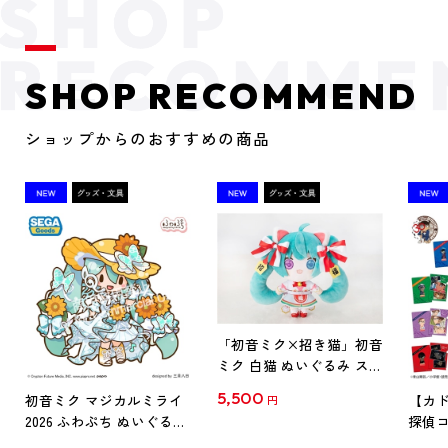
SHOP RECOMMEND
ショップからのおすすめの商品
「初音ミク×招き猫」初音
ミク 白猫 ぬいぐるみ スタ
ンダード Art by らっす
5,500
初音ミク マジカルミライ
【カド
円
2026 ふわぷち ぬいぐるみ
探偵コ
L
探偵コ