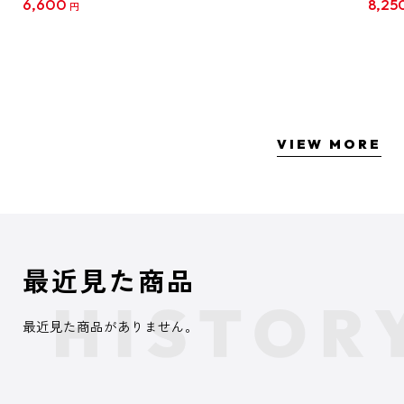
6,600
8,25
円
クリア
【1B
VIEW MORE
最近見た商品
最近見た商品がありません。