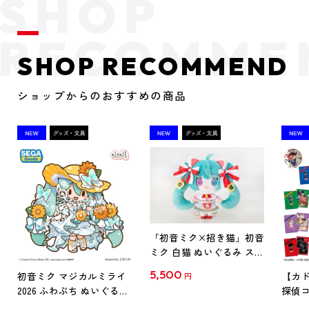
SHOP RECOMMEND
ショップからのおすすめの商品
「初音ミク×招き猫」初音
ミク 白猫 ぬいぐるみ スタ
ンダード Art by らっす
5,500
初音ミク マジカルミライ
【カド
円
2026 ふわぷち ぬいぐるみ
探偵コ
L
探偵コ