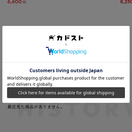
6,600
8,25
円
クリア
【1B
VIEW MORE
最近見た商品
最近見た商品がありません。