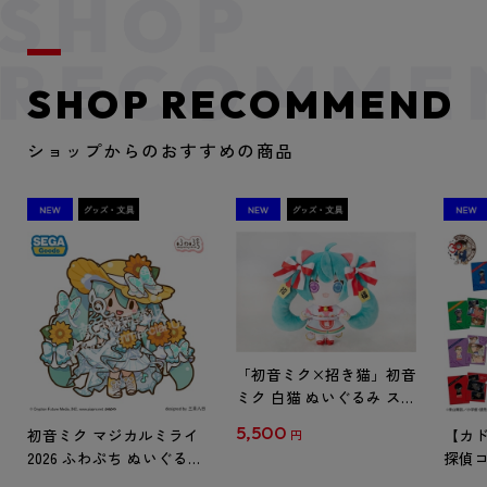
SHOP RECOMMEND
ショップからのおすすめの商品
「初音ミク×招き猫」初音
ミク 白猫 ぬいぐるみ スタ
ンダード Art by らっす
5,500
初音ミク マジカルミライ
【カド
円
2026 ふわぷち ぬいぐるみ
探偵コ
L
探偵コ