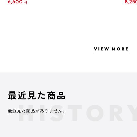
6,600
8,25
円
クリア
【1B
VIEW MORE
最近見た商品
最近見た商品がありません。