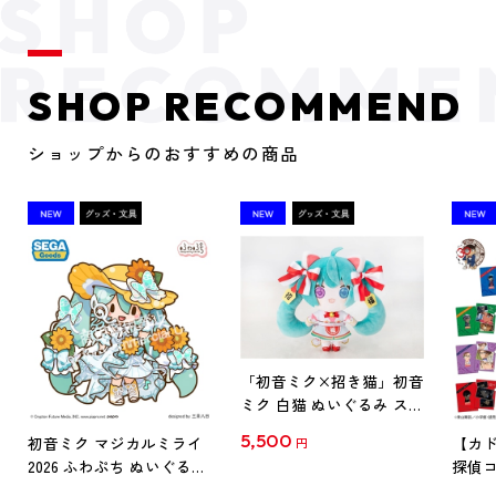
SHOP RECOMMEND
ショップからのおすすめの商品
「初音ミク×招き猫」初音
ミク 白猫 ぬいぐるみ スタ
ンダード Art by らっす
5,500
初音ミク マジカルミライ
【カド
円
2026 ふわぷち ぬいぐるみ
探偵コ
L
探偵コ