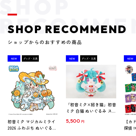
SHOP RECOMMEND
ショップからのおすすめの商品
「初音ミク×招き猫」初音
ミク 白猫 ぬいぐるみ スタ
ンダード Art by らっす
5,500
初音ミク マジカルミライ
【カド
円
2026 ふわぷち ぬいぐるみ
探偵コ
L
探偵コ