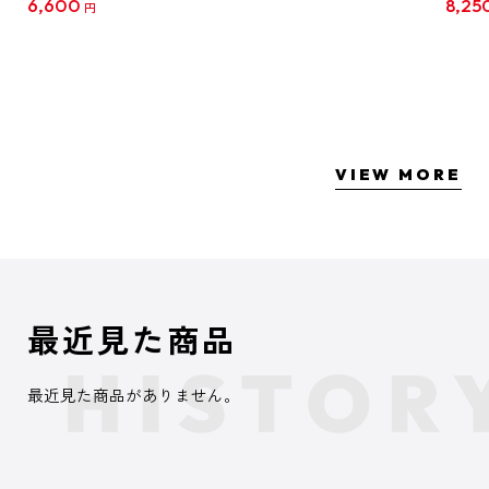
6,600
8,25
円
クリア
【1B
VIEW MORE
最近見た商品
最近見た商品がありません。