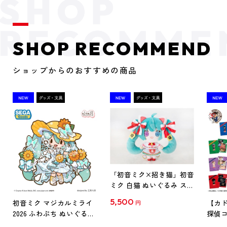
SHOP RECOMMEND
ショップからのおすすめの商品
「初音ミク×招き猫」初音
ミク 白猫 ぬいぐるみ スタ
ンダード Art by らっす
5,500
初音ミク マジカルミライ
【カド
円
2026 ふわぷち ぬいぐるみ
探偵コ
L
探偵コ