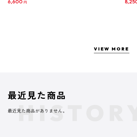
6,600
8,25
円
クリア
【1B
VIEW MORE
最近見た商品
最近見た商品がありません。