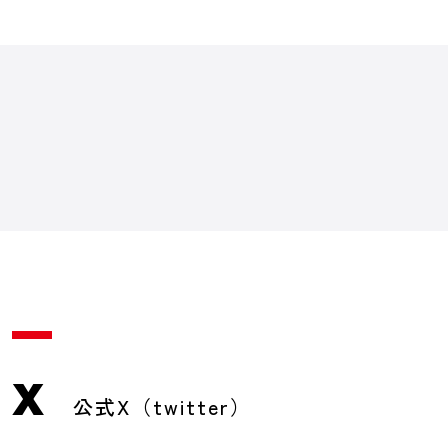
X
公式X（twitter）