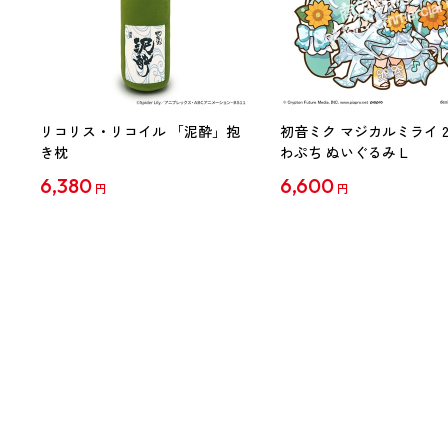
リコリス・リコイル 「泥酔」抱
初音ミク マジカルミライ 20
き枕
わぷち ぬいぐるみ L
6,380
6,600
円
円