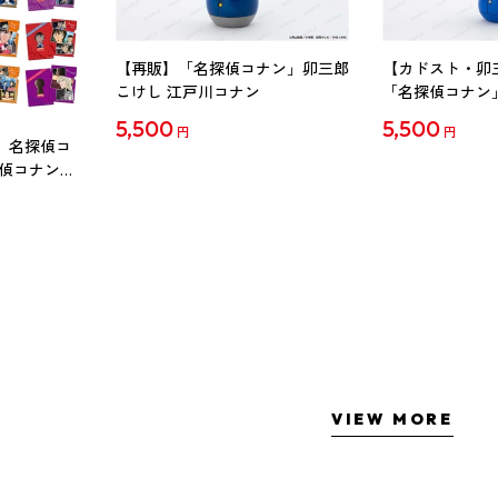
【再販】「名探偵コナン」卯三郎
【カドスト・卯
こけし 江戸川コナン
「名探偵コナン
工藤新一
5,500
5,500
円
円
 名探偵コ
探偵コナン」
ル Vol.2
VIEW MORE