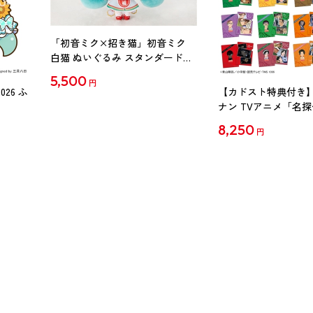
「初音ミク×招き猫」初音ミク
白猫 ぬいぐるみ スタンダード
Art by らっす
5,500
円
26 ふ
【カドスト特典付き】
ナン TVアニメ「名
30周年記念クリアファイ
8,250
円
【1BOX】