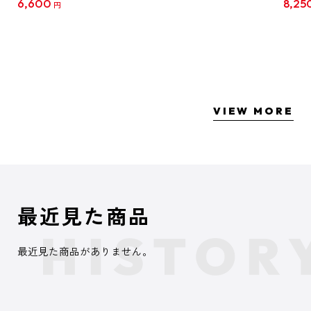
6,600
8,25
円
クリア
【1B
VIEW MORE
最近見た商品
最近見た商品がありません。