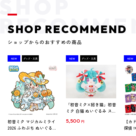
SHOP RECOMMEND
ショップからのおすすめの商品
「初音ミク×招き猫」初音
ミク 白猫 ぬいぐるみ スタ
ンダード Art by らっす
5,500
初音ミク マジカルミライ
【カド
円
2026 ふわぷち ぬいぐるみ
探偵コ
L
探偵コ