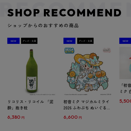
SHOP RECOMMEND
ショップからのおすすめの商品
「初
ミク 
ンダード
5,50
リコリス・リコイル 「泥
初音ミク マジカルミライ
酔」抱き枕
2026 ふわぷち ぬいぐるみ
L
6,380
6,600
円
円