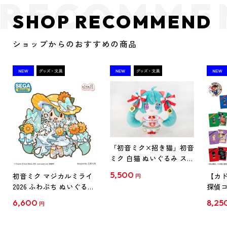
SHOP RECOMMEND
ショップからのおすすめの商品
「初音ミク×招き猫」初音
ミク 白猫 ぬいぐるみ スタ
ンダード Art by らっす
5,500
初音ミク マジカルミライ
【カド
円
2026 ふわぷち ぬいぐるみ
探偵コ
L
探偵コ
6,600
8,25
円
クリア
【1B