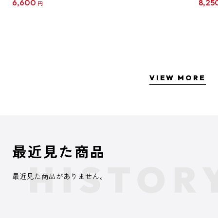
6,600
8,25
円
クリア
【1B
VIEW MORE
最近見た商品
最近見た商品がありません。