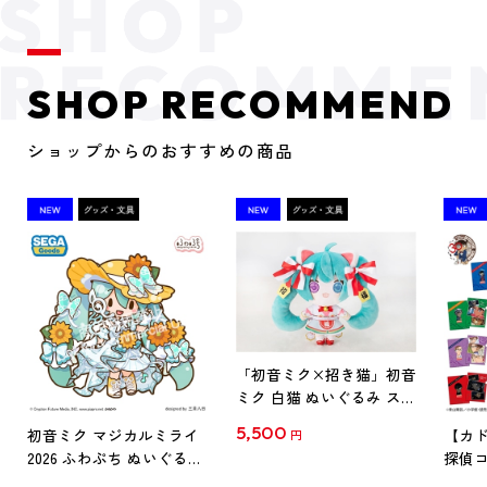
SHOP RECOMMEND
ショップからのおすすめの商品
「初音ミク×招き猫」初音
ミク 白猫 ぬいぐるみ スタ
ンダード Art by らっす
5,500
初音ミク マジカルミライ
【カド
円
2026 ふわぷち ぬいぐるみ
探偵コ
L
探偵コ