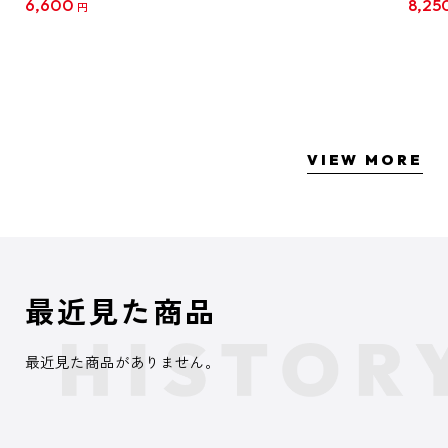
6,600
8,25
円
クリア
【1B
VIEW MORE
最近見た商品
最近見た商品がありません。