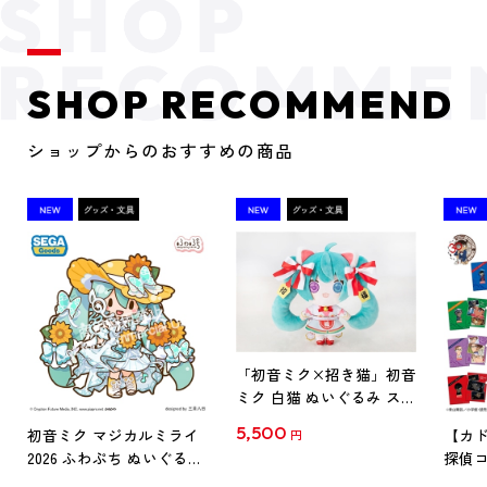
SHOP RECOMMEND
ショップからのおすすめの商品
「初音ミク×招き猫」初音
ミク 白猫 ぬいぐるみ スタ
ンダード Art by らっす
5,500
初音ミク マジカルミライ
【カド
円
2026 ふわぷち ぬいぐるみ
探偵コ
L
探偵コ