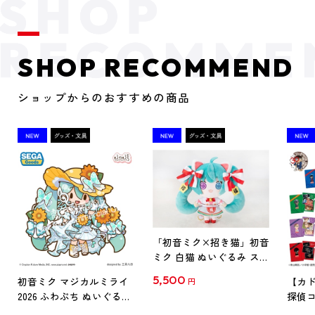
SHOP RECOMMEND
ショップからのおすすめの商品
「初音ミク×招き猫」初音
ミク 白猫 ぬいぐるみ スタ
ンダード Art by らっす
5,500
初音ミク マジカルミライ
【カド
円
2026 ふわぷち ぬいぐるみ
探偵コ
L
探偵コ