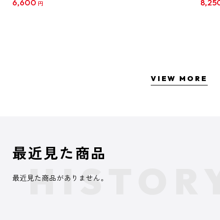
6,600
8,25
円
クリア
【1B
VIEW MORE
最近見た商品
最近見た商品がありません。