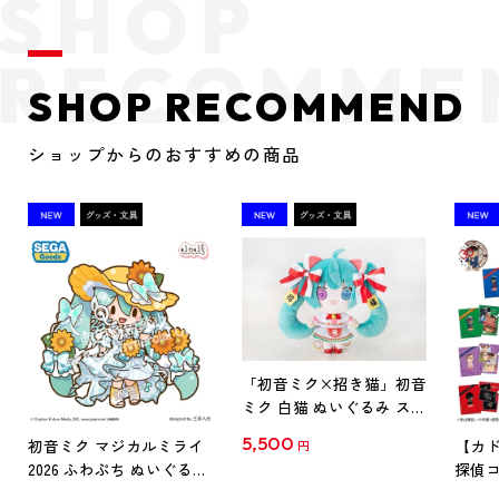
SHOP RECOMMEND
ショップからのおすすめの商品
「初音ミク×招き猫」初音
ミク 白猫 ぬいぐるみ スタ
ンダード Art by らっす
5,500
初音ミク マジカルミライ
【カド
円
2026 ふわぷち ぬいぐるみ
探偵コ
L
探偵コ