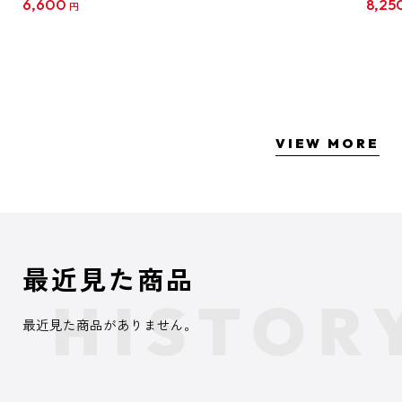
6,600
8,25
円
クリア
【1B
VIEW MORE
最近見た商品
最近見た商品がありません。