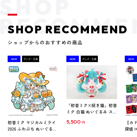
SHOP RECOMMEND
ショップからのおすすめの商品
「初音ミク×招き猫」初音
ミク 白猫 ぬいぐるみ スタ
ンダード Art by らっす
5,500
初音ミク マジカルミライ
【カド
円
2026 ふわぷち ぬいぐるみ
探偵コ
L
探偵コ