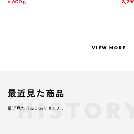
6,600
8,25
円
クリア
【1B
VIEW MORE
最近見た商品
最近見た商品がありません。