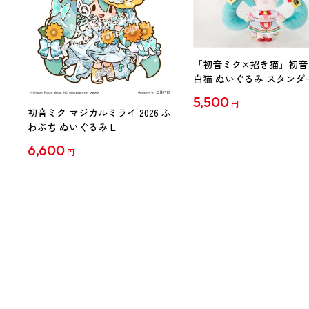
「初音ミク×招き猫」初音
白猫 ぬいぐるみ スタンダ
Art by らっす
5,500
円
初音ミク マジカルミライ 2026 ふ
わぷち ぬいぐるみ L
6,600
円