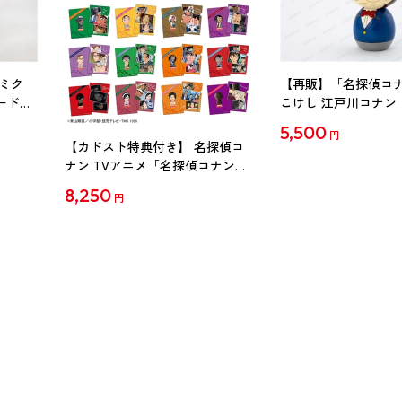
ミク
【再販】「名探偵コ
ード
こけし 江戸川コナン
5,500
円
【カドスト特典付き】 名探偵コ
ナン TVアニメ「名探偵コナン」
30周年記念クリアファイル Vol.2
8,250
円
【1BOX】