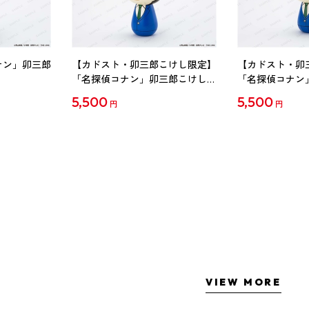
ナン」卯三郎
【カドスト・卯三郎こけし限定】
【カドスト・卯
「名探偵コナン」卯三郎こけし
「名探偵コナン
工藤新一
毛利蘭
5,500
5,500
円
円
VIEW MORE