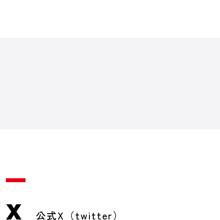
X
公式X（twitter）