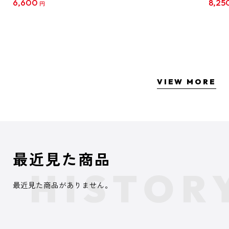
6,600
8,25
円
クリア
【1B
VIEW MORE
最近見た商品
最近見た商品がありません。