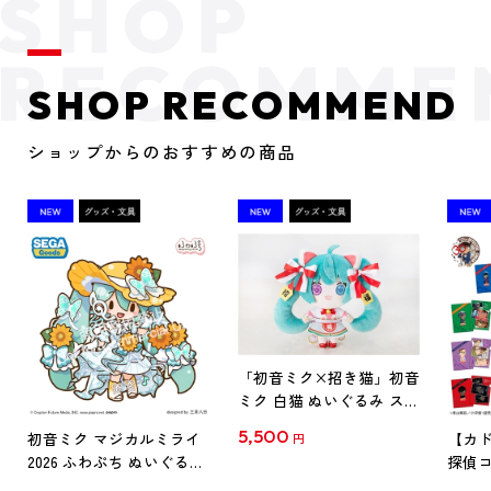
SHOP RECOMMEND
ショップからのおすすめの商品
「初音ミク×招き猫」初音
ミク 白猫 ぬいぐるみ スタ
ンダード Art by らっす
5,500
初音ミク マジカルミライ
【カド
円
2026 ふわぷち ぬいぐるみ
探偵コ
L
探偵コ