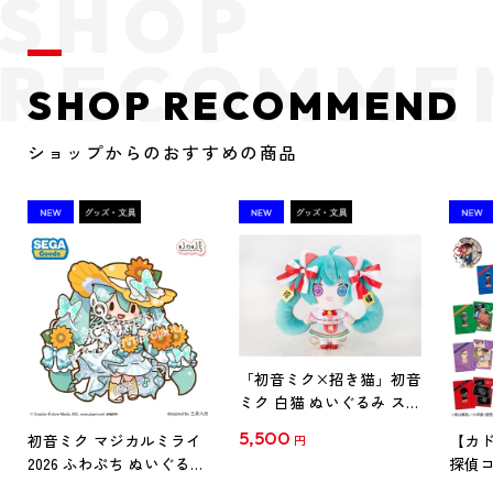
SHOP RECOMMEND
ショップからのおすすめの商品
「初音ミク×招き猫」初音
ミク 白猫 ぬいぐるみ スタ
ンダード Art by らっす
5,500
初音ミク マジカルミライ
【カド
円
2026 ふわぷち ぬいぐるみ
探偵コ
L
探偵コ