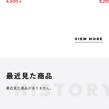
6,600
8,25
円
クリア
【1B
VIEW MORE
最近見た商品
最近見た商品がありません。