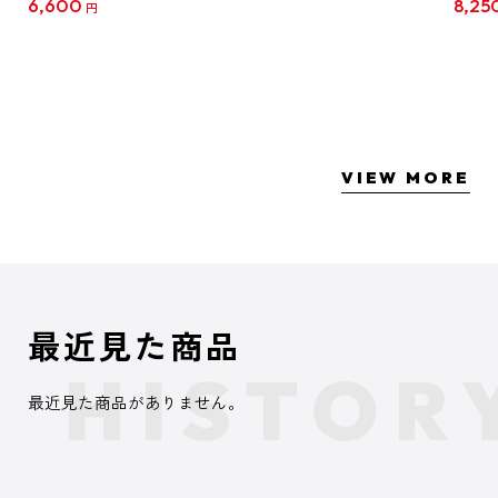
6,600
8,25
円
クリア
【1B
VIEW MORE
最近見た商品
最近見た商品がありません。