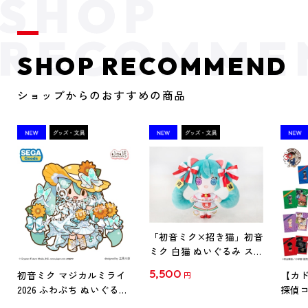
SHOP RECOMMEND
ショップからのおすすめの商品
「初音ミク×招き猫」初音
ミク 白猫 ぬいぐるみ スタ
ンダード Art by らっす
5,500
初音ミク マジカルミライ
【カド
円
2026 ふわぷち ぬいぐるみ
探偵コ
L
探偵コ