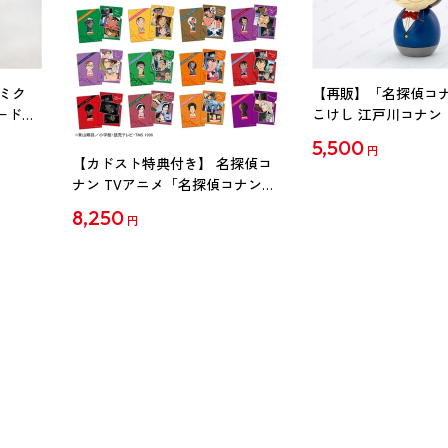
ミク
【再販】「名探偵コ
ード
こけし 江戸川コナン
5,500
円
【カドスト特典付き】 名探偵コ
ナン TVアニメ「名探偵コナン」
30周年記念クリアファイル Vol.2
8,250
円
【1BOX】