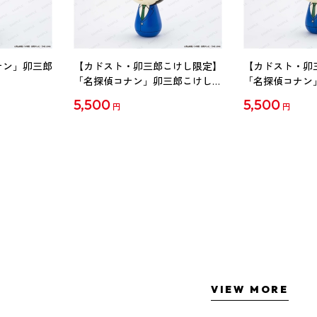
ナン」卯三郎
【カドスト・卯三郎こけし限定】
【カドスト・卯
「名探偵コナン」卯三郎こけし
「名探偵コナン
工藤新一
毛利蘭
5,500
5,500
円
円
VIEW MORE