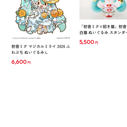
「初音ミク×招き猫」初音
白猫 ぬいぐるみ スタンダ
Art by らっす
5,500
円
初音ミク マジカルミライ 2026 ふ
わぷち ぬいぐるみ L
6,600
円