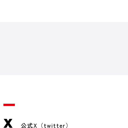
X
公式X（twitter）