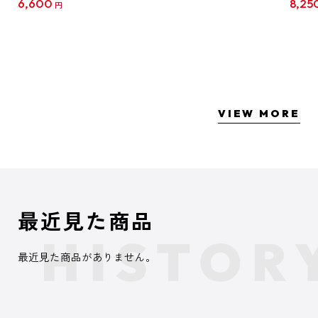
6,600
8,25
円
クリア
【1B
VIEW MORE
最近見た商品
最近見た商品がありません。