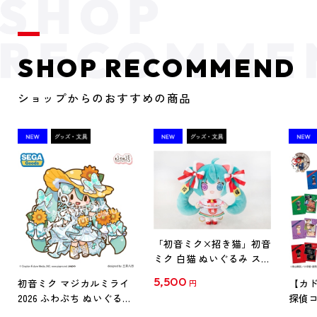
SHOP RECOMMEND
ショップからのおすすめの商品
「初音ミク×招き猫」初音
ミク 白猫 ぬいぐるみ スタ
ンダード Art by らっす
5,500
初音ミク マジカルミライ
【カド
円
2026 ふわぷち ぬいぐるみ
探偵コ
L
探偵コ