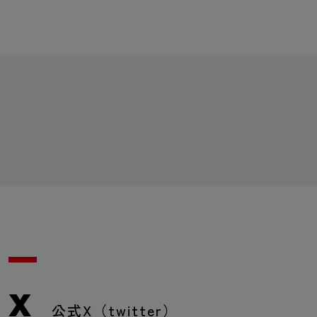
X
公式X（twitter）