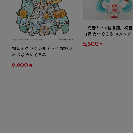
「初音ミク×招き猫」初音
白猫 ぬいぐるみ スタンダ
Art by らっす
5,500
円
初音ミク マジカルミライ 2026 ふ
わぷち ぬいぐるみ L
6,600
円