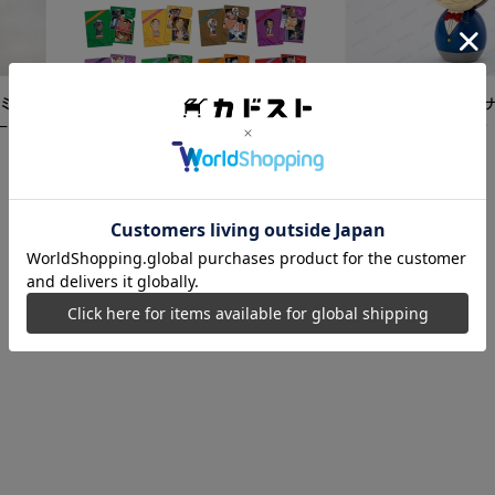
ミク
【再販】「名探偵コ
ード
こけし 江戸川コナン
5,500
円
【カドスト特典付き】 名探偵コ
ナン TVアニメ「名探偵コナン」
30周年記念クリアファイル Vol.2
8,250
円
【1BOX】