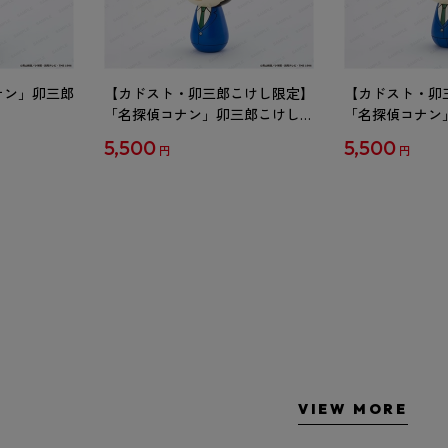
ナン」卯三郎
【カドスト・卯三郎こけし限定】
【カドスト・卯
「名探偵コナン」卯三郎こけし
「名探偵コナン
工藤新一
毛利蘭
5,500
5,500
円
円
VIEW MORE