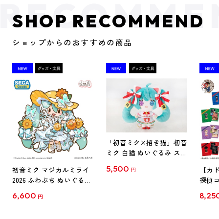
SHOP RECOMMEND
ショップからのおすすめの商品
「初音ミク×招き猫」初音
ミク 白猫 ぬいぐるみ スタ
ンダード Art by らっす
5,500
初音ミク マジカルミライ
【カド
円
2026 ふわぷち ぬいぐるみ
探偵コ
L
探偵コ
6,600
8,25
円
クリア
【1B