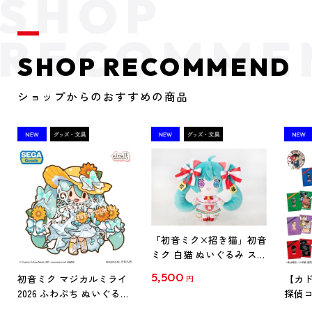
SHOP RECOMMEND
ショップからのおすすめの商品
「初音ミク×招き猫」初音
ミク 白猫 ぬいぐるみ スタ
ンダード Art by らっす
5,500
初音ミク マジカルミライ
【カド
円
2026 ふわぷち ぬいぐるみ
探偵コ
L
探偵コ