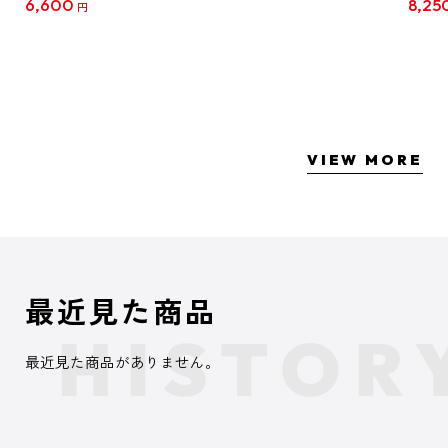
6,600
8,25
円
クリア
【1B
VIEW MORE
最近見た商品
最近見た商品がありません。