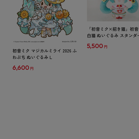
「初音ミク×招き猫」初音
白猫 ぬいぐるみ スタンダ
Art by らっす
5,500
円
初音ミク マジカルミライ 2026 ふ
わぷち ぬいぐるみ L
6,600
円