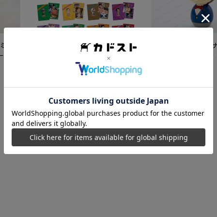
ミク
【再販】「名探偵コ
ード
こけし 江戸川コナン
5,500
円
【カドスト特典付き】 名探偵コ
ナン TVアニメ「名探偵コナン」
30周年記念クリアファイル Vol.2
8,250
円
【1BOX】