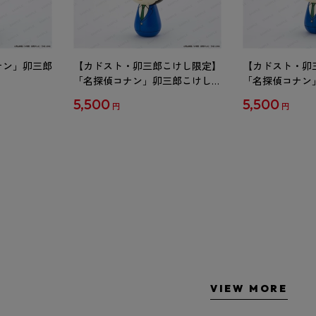
ナン」卯三郎
【カドスト・卯三郎こけし限定】
【カドスト・卯
「名探偵コナン」卯三郎こけし
「名探偵コナン
工藤新一
毛利蘭
5,500
5,500
円
円
VIEW MORE