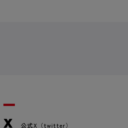
X
公式X（twitter）