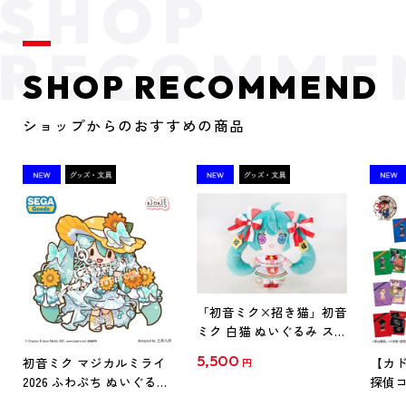
SHOP RECOMMEND
ショップからのおすすめの商品
「初音ミク×招き猫」初音
ミク 白猫 ぬいぐるみ スタ
ンダード Art by らっす
5,500
初音ミク マジカルミライ
【カド
円
2026 ふわぷち ぬいぐるみ
探偵コ
L
探偵コ