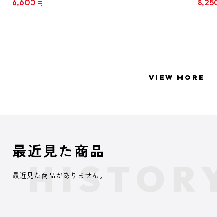
6,600
8,25
円
クリア
【1B
VIEW MORE
最近見た商品
最近見た商品がありません。