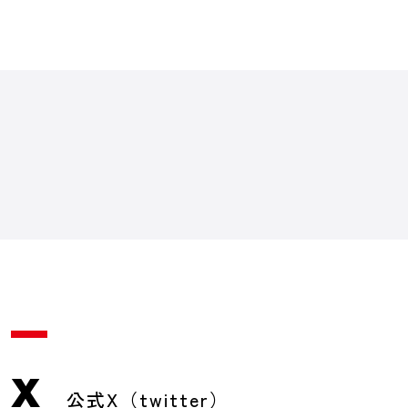
X
公式X（twitter）