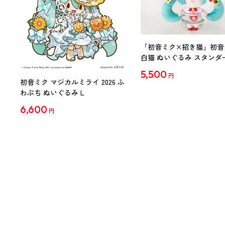
「初音ミク×招き猫」初音
白猫 ぬいぐるみ スタンダ
Art by らっす
5,500
円
初音ミク マジカルミライ 2026 ふ
わぷち ぬいぐるみ L
6,600
円