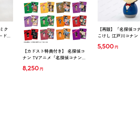
ミク
【再販】「名探偵コ
ード
こけし 江戸川コナン
5,500
円
【カドスト特典付き】 名探偵コ
ナン TVアニメ「名探偵コナン」
30周年記念クリアファイル Vol.2
8,250
円
【1BOX】