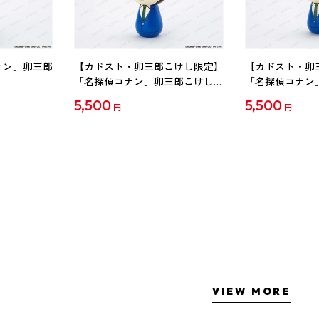
ナン」卯三郎
【カドスト・卯三郎こけし限定】
【カドスト・卯
「名探偵コナン」卯三郎こけし
「名探偵コナン
工藤新一
毛利蘭
5,500
5,500
円
円
VIEW MORE