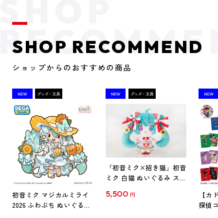
SHOP RECOMMEND
ショップからのおすすめの商品
「初音ミク×招き猫」初音
ミク 白猫 ぬいぐるみ スタ
ンダード Art by らっす
5,500
初音ミク マジカルミライ
【カド
円
2026 ふわぷち ぬいぐるみ
探偵コ
L
探偵コ