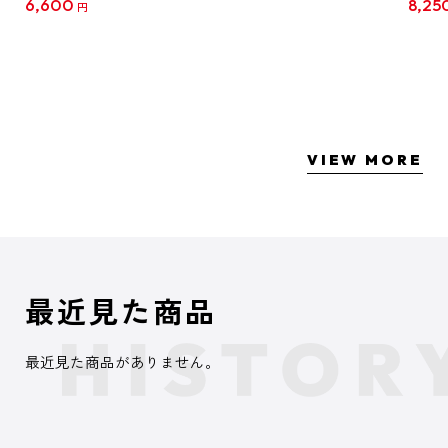
6,600
8,25
円
クリア
【1B
VIEW MORE
最近見た商品
最近見た商品がありません。