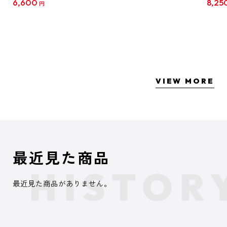
6,600
8,25
円
クリア
【1B
VIEW MORE
最近見た商品
最近見た商品がありません。