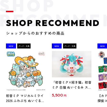
SHOP RECOMMEND
ショップからのおすすめの商品
「初音ミク×招き猫」初音
ミク 白猫 ぬいぐるみ スタ
ンダード Art by らっす
5,500
初音ミク マジカルミライ
【カド
円
2026 ふわぷち ぬいぐるみ
探偵コ
L
探偵コ