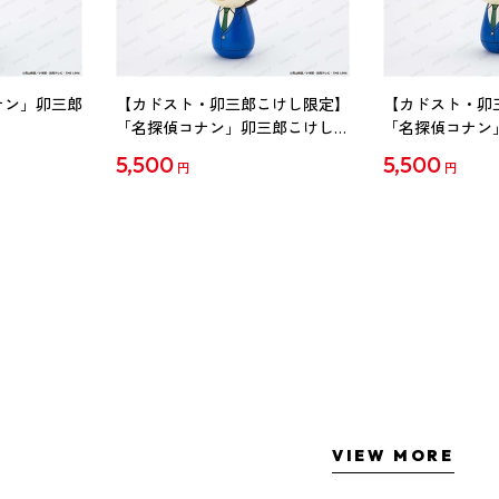
ナン」卯三郎
【カドスト・卯三郎こけし限定】
【カドスト・卯
「名探偵コナン」卯三郎こけし
「名探偵コナン
工藤新一
毛利蘭
5,500
5,500
円
円
VIEW MORE