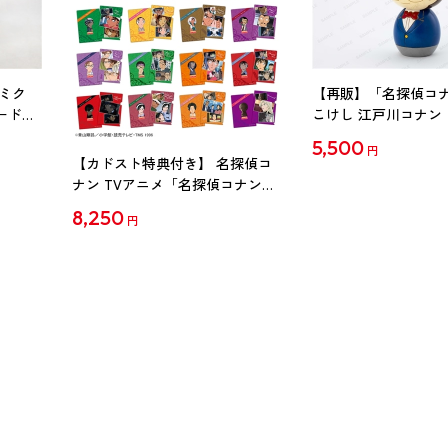
ミク
【再販】「名探偵コ
ード
こけし 江戸川コナン
5,500
円
【カドスト特典付き】 名探偵コ
ナン TVアニメ「名探偵コナン」
30周年記念クリアファイル Vol.2
8,250
円
【1BOX】