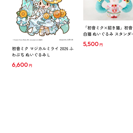
「初音ミク×招き猫」初音
白猫 ぬいぐるみ スタンダ
Art by らっす
5,500
円
初音ミク マジカルミライ 2026 ふ
わぷち ぬいぐるみ L
6,600
円