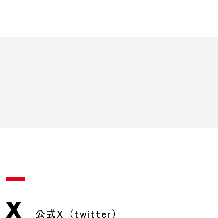
X
公式X（twitter）