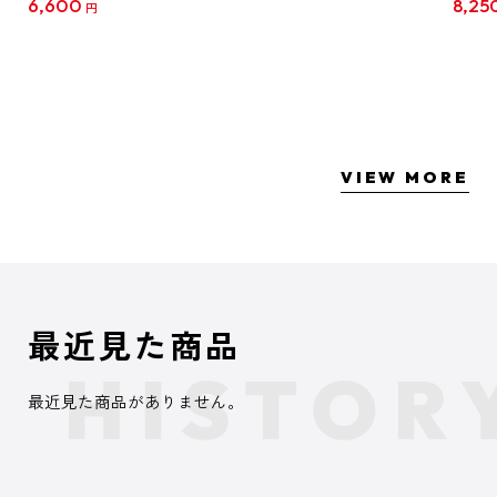
6,600
8,25
円
クリア
【1B
VIEW MORE
最近見た商品
最近見た商品がありません。