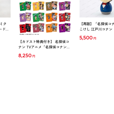
ミク
【再販】「名探偵コ
ード
こけし 江戸川コナン
5,500
円
【カドスト特典付き】 名探偵コ
ナン TVアニメ「名探偵コナン」
30周年記念クリアファイル Vol.2
8,250
円
【1BOX】