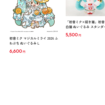
「初音ミク×招き猫」初音
白猫 ぬいぐるみ スタンダ
Art by らっす
5,500
円
初音ミク マジカルミライ 2026 ふ
わぷち ぬいぐるみ L
6,600
円