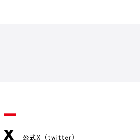
X
公式X（twitter）