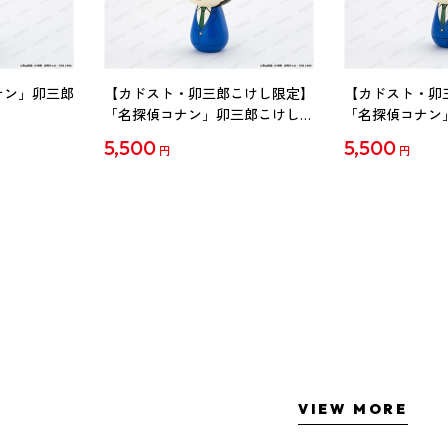
ナン」卯三郎
【カドスト・卯三郎こけし限定】
【カドスト・卯
「名探偵コナン」卯三郎こけし
「名探偵コナン
工藤新一
毛利蘭
5,500
5,500
円
円
VIEW MORE