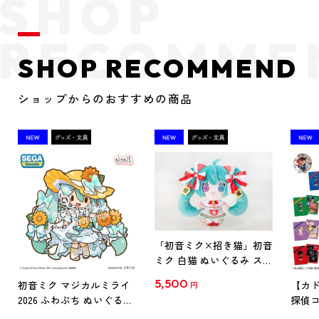
SHOP RECOMMEND
ショップからのおすすめの商品
「初音ミク×招き猫」初音
ミク 白猫 ぬいぐるみ スタ
ンダード Art by らっす
5,500
初音ミク マジカルミライ
【カド
円
2026 ふわぷち ぬいぐるみ
探偵コ
L
探偵コ