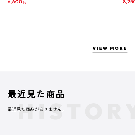
6,600
8,25
円
クリア
【1B
VIEW MORE
最近見た商品
最近見た商品がありません。