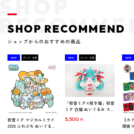
SHOP RECOMMEND
ショップからのおすすめの商品
「初音ミク×招き猫」初音
ミク 白猫 ぬいぐるみ スタ
ンダード Art by らっす
5,500
初音ミク マジカルミライ
【カド
円
2026 ふわぷち ぬいぐるみ
探偵コ
L
探偵コ