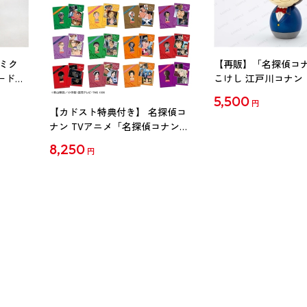
ミク
【再販】「名探偵コ
ード
こけし 江戸川コナン
5,500
円
【カドスト特典付き】 名探偵コ
ナン TVアニメ「名探偵コナン」
30周年記念クリアファイル Vol.2
8,250
円
【1BOX】