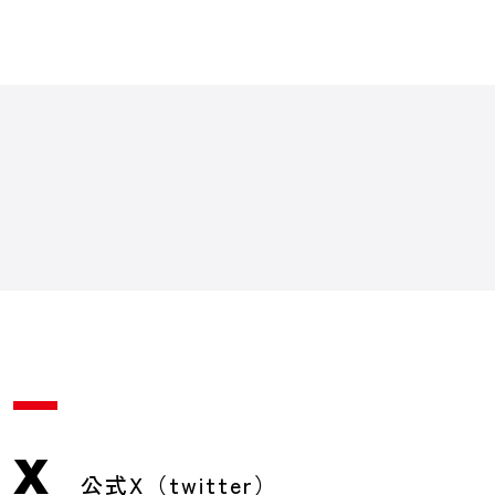
X
公式X（twitter）