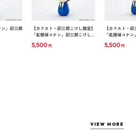
ナン」卯三郎
【カドスト・卯三郎こけし限定】
【カドスト・卯
「名探偵コナン」卯三郎こけし
「名探偵コナン
工藤新一
毛利蘭
5,500
5,500
円
円
VIEW MORE