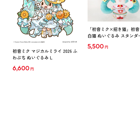
「初音ミク×招き猫」初音
白猫 ぬいぐるみ スタンダ
Art by らっす
5,500
円
初音ミク マジカルミライ 2026 ふ
わぷち ぬいぐるみ L
6,600
円