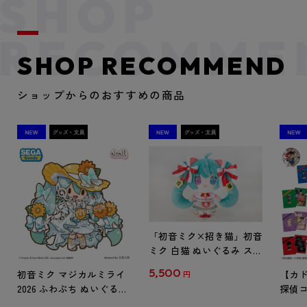
SHOP RECOMMEND
ショップからのおすすめの商品
「初音ミク×招き猫」初音
ミク 白猫 ぬいぐるみ スタ
ンダード Art by らっす
5,500
初音ミク マジカルミライ
【カド
円
2026 ふわぷち ぬいぐるみ
探偵コ
L
探偵コ