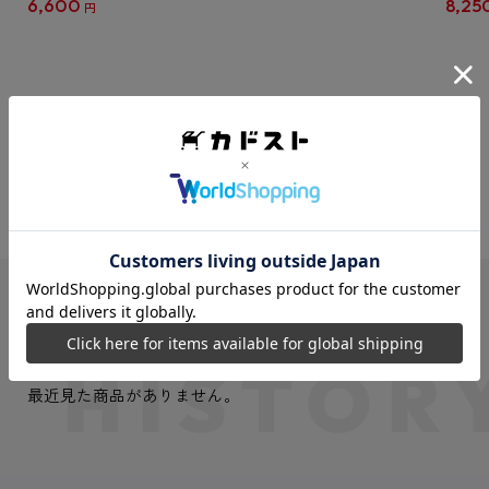
6,600
8,25
円
クリア
【1B
VIEW MORE
最近見た商品
最近見た商品がありません。