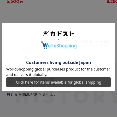
6,600
8,25
円
クリア
【1B
VIEW MORE
最近見た商品
最近見た商品がありません。