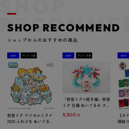
SHOP RECOMMEND
ショップからのおすすめの商品
「初音ミク×招き猫」初音
ミク 白猫 ぬいぐるみ スタ
ンダード Art by らっす
5,500
初音ミク マジカルミライ
【カド
円
2026 ふわぷち ぬいぐるみ
探偵コ
L
探偵コ