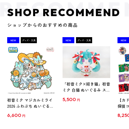
SHOP RECOMMEND
ショップからのおすすめの商品
「初音ミク×招き猫」初音
ミク 白猫 ぬいぐるみ スタ
ンダード Art by らっす
5,500
初音ミク マジカルミライ
【カド
円
2026 ふわぷち ぬいぐるみ
探偵コ
L
探偵コ
6,600
8,25
円
クリア
【1B