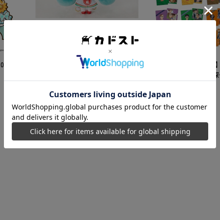
「初音ミク×招き猫」初音ミク
白猫 ぬいぐるみ スタンダード
Art by らっす
5,500
円
26 ふ
【カドスト特典付き】
ナン TVアニメ「名
30周年記念クリアファイ
8,250
円
【1BOX】