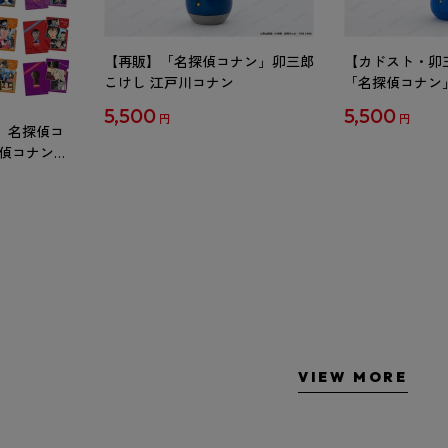
【再販】「名探偵コナン」卯三郎
【カドスト・卯
こけし 江戸川コナン
「名探偵コナン
工藤新一
5,500
5,500
円
円
 名探偵コ
探偵コナン」
ル Vol.2
VIEW MORE