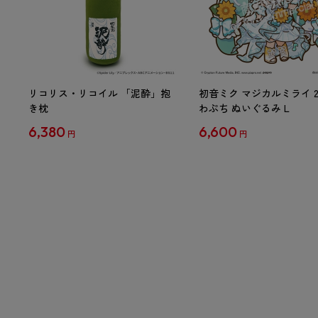
リコリス・リコイル 「泥酔」抱
初音ミク マジカルミライ 20
き枕
わぷち ぬいぐるみ L
6,380
6,600
円
円