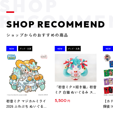
SHOP RECOMMEND
ショップからのおすすめの商品
「初音ミク×招き猫」初音
ミク 白猫 ぬいぐるみ スタ
ンダード Art by らっす
5,500
初音ミク マジカルミライ
【カド
円
2026 ふわぷち ぬいぐるみ
探偵コ
L
探偵コ