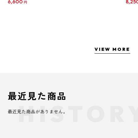
6,600
8,25
円
クリア
【1B
VIEW MORE
最近見た商品
最近見た商品がありません。