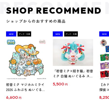
SHOP RECOMMEND
ショップからのおすすめの商品
「初音ミク×招き猫」初音
ミク 白猫 ぬいぐるみ スタ
ンダード Art by らっす
5,500
初音ミク マジカルミライ
【カド
円
2026 ふわぷち ぬいぐるみ
探偵コ
L
探偵コ
6,600
8,25
円
クリア
【1B