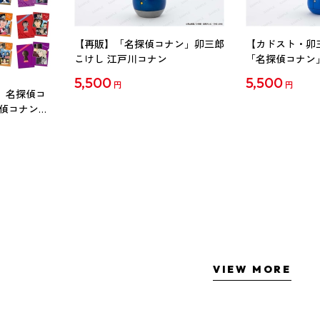
【再販】「名探偵コナン」卯三郎
【カドスト・卯
こけし 江戸川コナン
「名探偵コナン
工藤新一
5,500
5,500
円
円
 名探偵コ
探偵コナン」
ル Vol.2
VIEW MORE