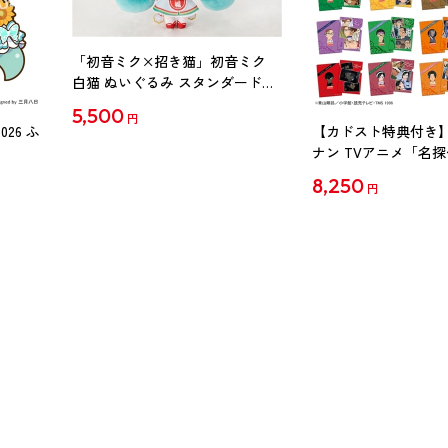
「初音ミク×招き猫」初音ミク
白猫 ぬいぐるみ スタンダード
Art by らっす
5,500
円
26 ふ
【カドスト特典付き】
ナン TVアニメ「名
30周年記念クリアファイ
8,250
円
【1BOX】