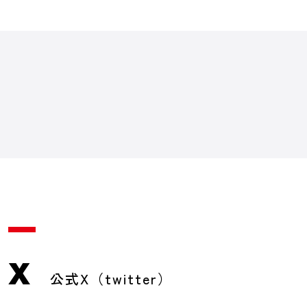
X
公式X（twitter）