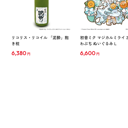
リコリス・リコイル 「泥酔」抱
初音ミク マジカルミライ 20
き枕
わぷち ぬいぐるみ L
6,380
6,600
円
円